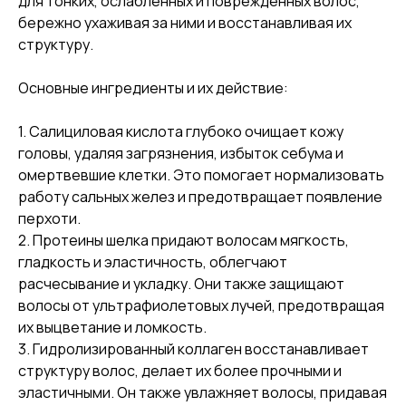
для тонких, ослабленных и поврежденных волос,
бережно ухаживая за ними и восстанавливая их
структуру.
Основные ингредиенты и их действие:
1. Салициловая кислота глубоко очищает кожу
головы, удаляя загрязнения, избыток себума и
омертвевшие клетки. Это помогает нормализовать
работу сальных желез и предотвращает появление
перхоти.
2. Протеины шелка придают волосам мягкость,
гладкость и эластичность, облегчают
расчесывание и укладку. Они также защищают
волосы от ультрафиолетовых лучей, предотвращая
их выцветание и ломкость.
3. Гидролизированный коллаген восстанавливает
структуру волос, делает их более прочными и
эластичными. Он также увлажняет волосы, придавая