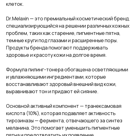
клеток.
Dr.Melaxin — это премиальный косметический бренд,
специализирующийся на решении различных кожных
проблем, таких как старение, пигментные пятна,
темные круги под глазами и расширенные поры.
Продукты бренда помогают поддерживать
здоровье и красоту кожи на долгое время.
Формула пилинг-тонера обогащена осветляющими
и увлажняющими ингредиентами, которые
восстанавливают здоровый внешний вид кожи,
выравнивают тон и придают ей сияние.
Основной активный компонент — транексамовая
кислота (10%), которая подавляет активность
тирозиназы — фермента, отвечающего за синтез
меланина. Это помогает уменьшить пигментные
пятна и предотвратить их появление.