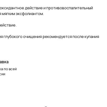
иоксидантное действие и противовоспалительный
я мягким эксфолиантом.
ействие.
ля глубокого очищения рекомендуется после купания
авка
а по всей
сии