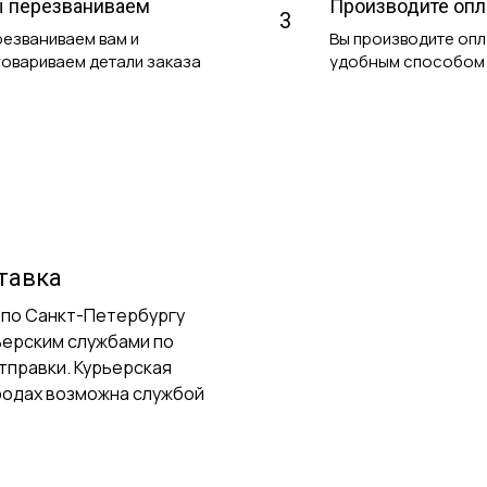
 перезваниваем
Производите опл
3
езваниваем вам и
Вы производите оп
овариваем детали заказа
удобным способом
тавка
 по Санкт-Петербургу
ьерским службами по
тправки. Курьерская
ородах возможна службой