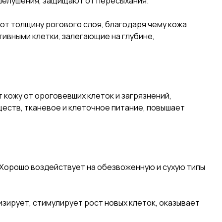
 шелушения, защищают от пересыхания.
т толщину рогового слоя, благодаря чему кожа
тивными клетки, залегающие на глубине,
кожу от ороговевших клеток и загрязнений,
еств, тканевое и клеточное питание, повышает
. Хорошо воздействует на обезвоженную и сухую типы
изирует, стимулирует рост новых клеток, оказывает