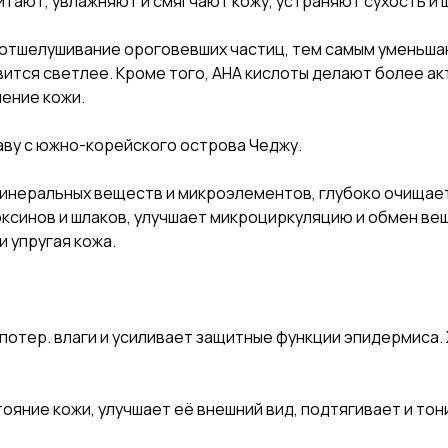
питают, увлажняют и смягчают кожу, устраняют сухость и
 отшелушивание ороговевших частиц, тем самым уменьшаю
ится светлее. Кроме того, AHA кислоты делают более ак
ение кожи.
аву с южно-корейского острова Чеджу.
инеральных веществ и микроэлементов, глубоко очищает 
ксинов и шлаков, улучшает микроциркуляцию и обмен вещ
и упругая кожа.
 потер. влаги и усиливает защитные функции эпидермиса
яние кожи, улучшает её внешний вид, подтягивает и тон