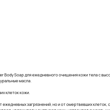
ower Body Soap для ежедневного очищения кожи тела с в
туральные масла.
их клеток кожи.
от ежедневных загрязнений, но и от омертвевших клеток,