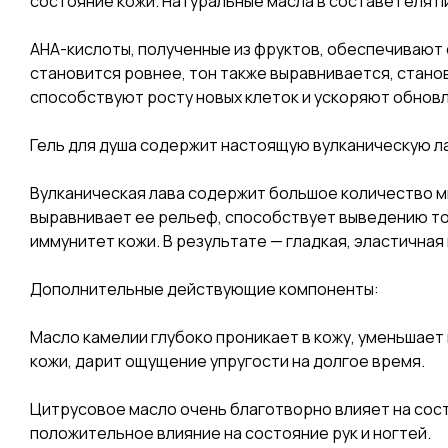
состояние кожи. Натуральные масла в составе геля 
АНА-кислоты, полученные из фруктов, обеспечивают
становится ровнее, тон также выравнивается, станов
способствуют росту новых клеток и ускоряют обновл
Гель для душа содержит настоящую вулканическую л
Вулканическая лава содержит большое количество м
выравнивает ее рельеф, способствует выведению то
иммунитет кожи. В результате — гладкая, эластичная 
Дополнительные действующие компоненты:
Масло камелии глубоко проникает в кожу, уменьшает
кожи, дарит ощущение упругости на долгое время.
Цитрусовое масло очень благотворно влияет на состо
положительное влияние на состояние рук и ногтей.