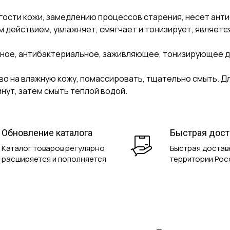
гости кожи, замедлению процессов старения, несет ант
действием, увлажняет, смягчает и тонизирует, являетс
тное, антибактериальное, заживляющее, тонизирующее д
о на влажную кожу, помассировать, тщательно смыть. Д
инут, затем смыть теплой водой.
Обновление каталога
Быстрая дост
Каталог товаров регулярно
Быстрая доставк
расширяется и пополняется
территории Рос