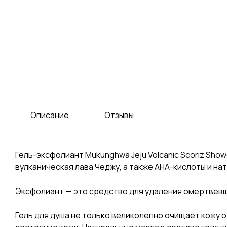
Описание
Отзывы
Гель-эксфолиант Mukunghwa Jeju Volcanic Scoriz Sh
вулканическая лава Чеджу, а также АНА-кислоты и на
Эксфолиант — это средство для удаления омертвевш
Гель для душа не только великолепно очищает кожу 